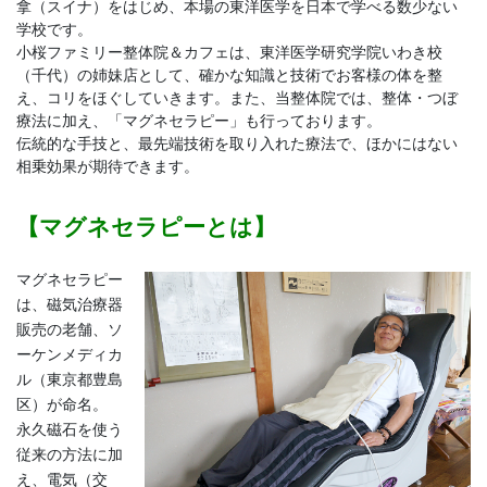
拿（スイナ）をはじめ、本場の東洋医学を日本で学べる数少ない
学校です。
小桜ファミリー整体院＆カフェは、東洋医学研究学院いわき校
（千代）の姉妹店として、確かな知識と技術でお客様の体を整
え、コリをほぐしていきます。また、当整体院では、整体・つぼ
療法に加え、「マグネセラピー」も行っております。
伝統的な手技と、最先端技術を取り入れた療法で、ほかにはない
相乗効果が期待できます。
【マグネセラピーとは】
マグネセラピー
は、磁気治療器
販売の老舗、ソ
ーケンメディカ
ル（東京都豊島
区）が命名。
永久磁石を使う
従来の方法に加
え、電気（交