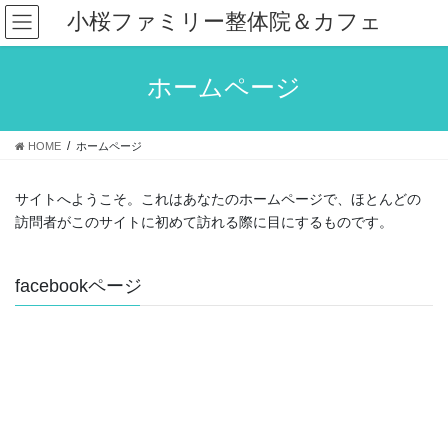
コ
ナ
小桜ファミリー整体院＆カフェ
ン
ビ
テ
ゲ
ン
ー
ホームページ
ツ
シ
へ
ョ
ス
ン
HOME
ホームページ
キ
に
ッ
移
プ
動
サイトへようこそ。これはあなたのホームページで、ほとんどの
訪問者がこのサイトに初めて訪れる際に目にするものです。
facebookページ